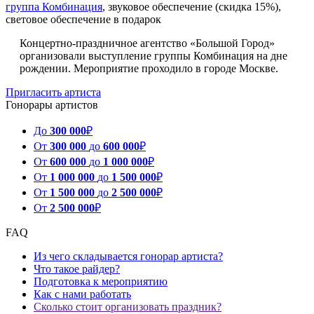
группа Комбинация
, звуковое обеспечение (скидка 15%),
световое обеспечение в подарок
Концертно-праздничное агентство «Большой Город»
организовали выступление группы Комбинация на дне
рождении. Мероприятие проходило в городе Москве.
Пригласить артиста
Гонорары артистов
До
300 000
₽
От
300 000
до
600 000
₽
От
600 000
до
1 000 000
₽
От
1 000 000
до
1 500 000
₽
От
1 500 000
до
2 500 000
₽
От
2 500 000
₽
FAQ
Из чего складывается гонорар артиста?
Что такое райдер?
Подготовка к мероприятию
Как с нами работать
Сколько стоит организовать праздник?