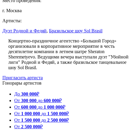
Место проведения:
г. Москва
Артисты:
Дуэт Родной и Федяй
,
Бразильское шоу Sol Brasil
Концертно-праздничное агентство «Большой Город»
организовали в корпоративное мероприятие в честь
десятилетие компании в летнем шатре Sheraton
Sheremetyevo. Ведущими вечера выступали дуэт "Убойной
лиги" Родной и Федяй, а также бразильское танцевальное
шоу Sol Brasil.
Пригласить артиста
Гонорары артистов
До
300 000
₽
От
300 000
до
600 000
₽
От
600 000
до
1 000 000
₽
От
1 000 000
до
1 500 000
₽
От
1 500 000
до
2 500 000
₽
От
2 500 000
₽