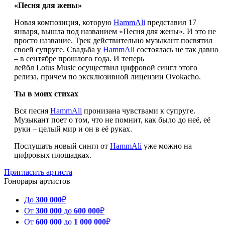
«Песня для жены»
Новая композиция, которую
HammAli
представил 17
января, вышла под названием «Песня для жены». И это не
просто название. Трек действительно музыкант посвятил
своей супруге. Свадьба у
HammAli
состоялась не так давно
– в сентябре прошлого года. И теперь
лейбл
Lotus
Music
осуществил цифровой
сингл
этого
релиза, причем по
эксклюзивной лицензии
Ovokacho
.
Ты в моих стихах
Вся песня
HammAli
пронизана чувствами к супруге.
Музыкант поет о том, что не помнит, как было до неё, её
руки – целый мир и он в её руках.
Послушать новый
сингл
от
HammAli
уже можно на
цифровых площадках.
Пригласить артиста
Гонорары артистов
До
300 000
₽
От
300 000
до
600 000
₽
От
600 000
до
1 000 000
₽